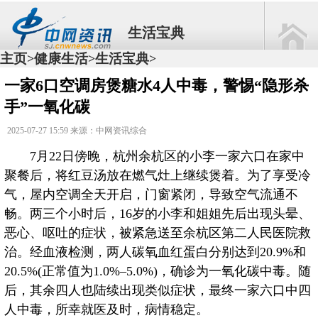
生活宝典
主页
健康生活
生活宝典
>
>
>
一家6口空调房煲糖水4人中毒，警惕“隐形杀
手”一氧化碳
2025-07-27 15:59 来源：中网资讯综合
7月22日傍晚，杭州余杭区的小李一家六口在家中
聚餐后，将红豆汤放在燃气灶上继续煲着。为了享受冷
气，屋内空调全天开启，门窗紧闭，导致空气流通不
畅。两三个小时后，16岁的小李和姐姐先后出现头晕、
恶心、呕吐的症状，被紧急送至余杭区第二人民医院救
治。经血液检测，两人碳氧血红蛋白分别达到20.9%和
20.5%(正常值为1.0%–5.0%)，确诊为一氧化碳中毒。随
后，其余四人也陆续出现类似症状，最终一家六口中四
人中毒，所幸就医及时，病情稳定。