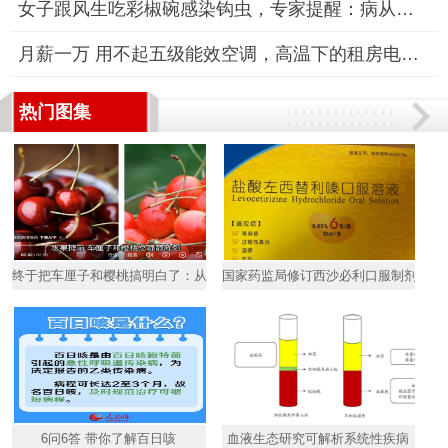
女子跟风生吃彩椒碗感染钩虫，专家提醒：病从口入需警惕
月薪一万 用不起五级能效空调，高温下的租房电费困境
热门图集
终于把车厘子和樱桃搞明白了：从外观到营养，全面解析两者的差异
国家药监局修订西沙必利口服制剂说明
6问6答 带你了解百日咳
血液生态研究可解析系统性疾病