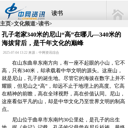
读书
主页
文化频道
读书
>
>
>
孔子老家340米的尼山“高”在哪儿—340米的
海拔背后，是千年文化的巅峰
2025-07-04 13:22 来源：中网资讯综合
在山东曲阜东南方向，有一座不起眼的小山，它不
高，只有340米，却承载着中华文明的源头。这座山，
就是尼山，孔子的诞生地。尽管它的海拔在数字上并不
耀眼，但尼山之“高”，却远不止于地理上的高度。它高
在精神的前瞻，高在全球视野，高在价值认同。尼山，
这座看似平凡的山，却是中华文化乃至世界文明的制高
点。
尼山位于曲阜市东南约30公里处，是孔子的出生
地。据《史记》记载，孔子的父母曾在尼丘祈祷，最终