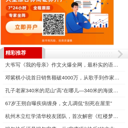
精彩推荐
大爷写《我的母亲》作文火爆全网，最朴实的语言，唤起人们对母爱
邓紫棋小说首日销售额破4000万，从歌手到作家的跨界奇迹
孔子老家340米的尼山“高”在哪儿—340米的海拔背后，是千年文化
67岁王朔自曝疾病缠身，女儿调侃“别死在屋里”
杭州木立红学清华校友团队，首次解密《红楼梦》小说真正的作者是