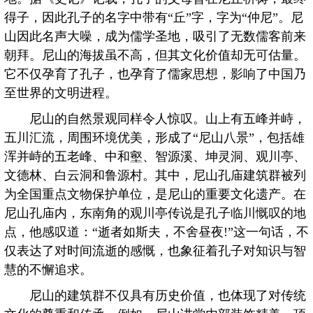
得子，因此孔子的名字中带有“丘”字，字为“仲尼”。尼
山因此名声大噪，成为儒学圣地，吸引了无数儒客前来
朝拜。尼山的海拔虽不高，但其文化价值却无可估量。
它不仅孕育了孔子，也孕育了儒家思想，影响了中国乃
至世界的文明进程。
尼山的自然景观同样令人惊叹。山上有五峰并峙，
五川汇流，周围环境优美，形成了“尼山八景”，包括雄
浑并峙的五老峰、中和壑、智源溪、坤灵洞、观川亭、
文德林、白云洞和鲁源村。其中，尼山孔庙建筑群被列
为全国重点文物保护单位，是尼山的重要文化遗产。在
尼山孔庙内，东南角的观川亭传说是孔子临川慨叹的地
点，他感叹道：“逝者如斯夫，不舍昼夜!”这一句话，不
仅表达了对时间流逝的感慨，也象征着孔子对知识与智
慧的不懈追求。
尼山的建筑群不仅具有历史价值，也体现了对传统